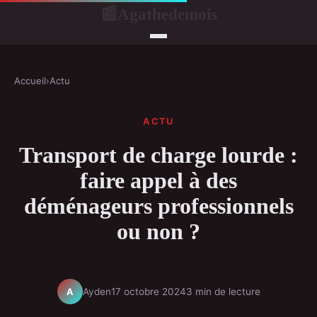
Agathedemois
📰
Accueil
›
Actu
ACTU
Transport de charge lourde :
faire appel à des
déménageurs professionnels
ou non ?
Ayden
17 octobre 2024
3 min de lecture
A