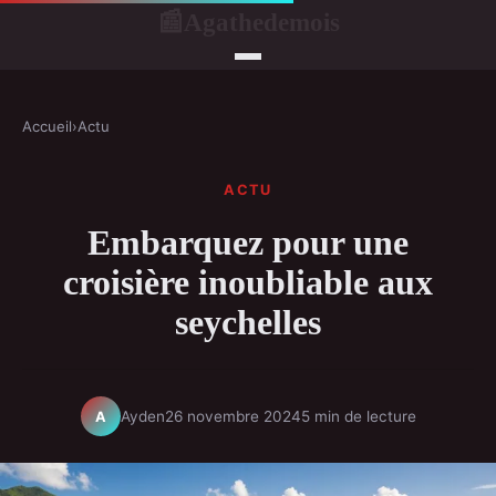
Agathedemois
📰
Accueil
›
Actu
ACTU
Embarquez pour une
croisière inoubliable aux
seychelles
Ayden
26 novembre 2024
5 min de lecture
A