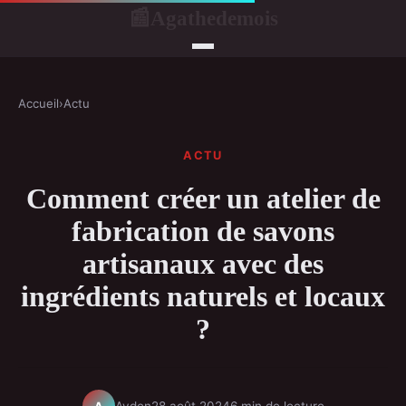
Agathedemois
📰
Accueil
›
Actu
ACTU
Comment créer un atelier de
fabrication de savons
artisanaux avec des
ingrédients naturels et locaux
?
Ayden
28 août 2024
6 min de lecture