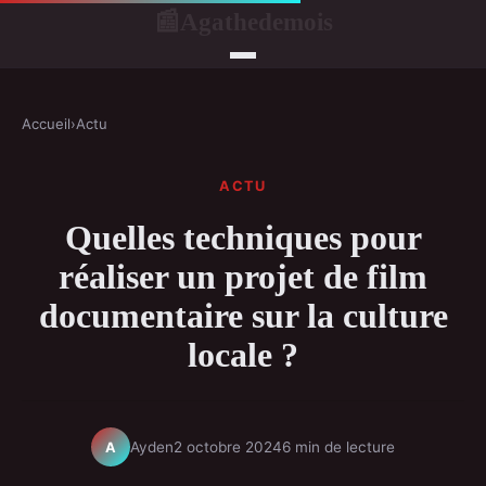
Agathedemois
📰
Accueil
›
Actu
ACTU
Quelles techniques pour
réaliser un projet de film
documentaire sur la culture
locale ?
Ayden
2 octobre 2024
6 min de lecture
A