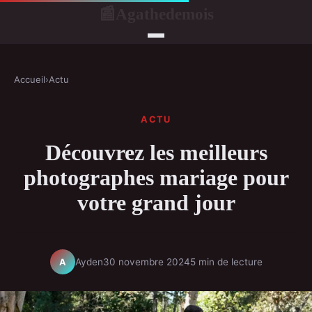
Agathedemois
📰
Accueil
›
Actu
ACTU
Découvrez les meilleurs
photographes mariage pour
votre grand jour
Ayden
30 novembre 2024
5 min de lecture
A