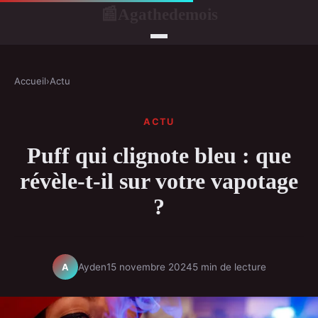
Agathedemois
📰
Accueil
›
Actu
ACTU
Puff qui clignote bleu : que
révèle-t-il sur votre vapotage
?
Ayden
15 novembre 2024
5 min de lecture
A