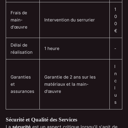
1
Frais de
0
main-
Intervention du serrurier
0
d'œuvre
€
Délai de
1 heure
-
réalisation
I
n
Garanties
Garantie de 2 ans sur les
c
et
matériaux et la main-
l
assurances
d'œuvre
u
s
Sécurité et Qualité des Services
La
sécurité
est un aspect critique lorsqu'il s'agit de