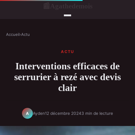
Agathedemois
📰
Accueil
›
Actu
ACTU
Interventions efficaces de
serrurier à rezé avec devis
clair
Ayden
12 décembre 2024
3 min de lecture
A