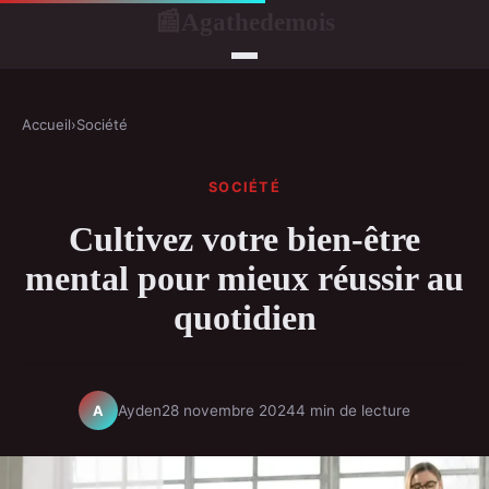
Agathedemois
📰
Accueil
›
Société
SOCIÉTÉ
Cultivez votre bien-être
mental pour mieux réussir au
quotidien
Ayden
28 novembre 2024
4 min de lecture
A