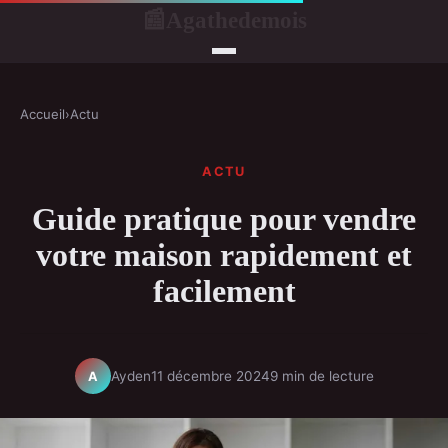
Agathedemois
📰
Accueil
›
Actu
ACTU
Guide pratique pour vendre
votre maison rapidement et
facilement
Ayden
11 décembre 2024
9 min de lecture
A