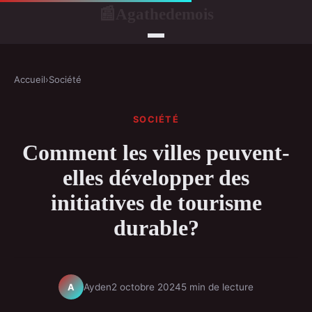
Agathedemois
📰
Accueil
›
Société
SOCIÉTÉ
Comment les villes peuvent-
elles développer des
initiatives de tourisme
durable?
Ayden
2 octobre 2024
5 min de lecture
A