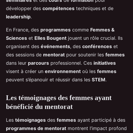
séminaires
et des
cours
de
formation
pour
développer des
compétences
techniques et de
leadership
.
En France, des
programmes
comme
Femmes &
Sciences
et
Elles Bougent
jouent un rôle crucial. Ils
organisent des
événements
, des
conférences
et
des sessions de
mentorat
pour soutenir les
femmes
dans leur
parcours
professionnel. Ces
initiatives
visent à créer un
environnement
où les
femmes
peuvent s’épanouir et réussir dans les
STEM
.
Les témoignages des femmes ayant
bénéficié du mentorat
Les
témoignages
des
femmes
ayant participé à des
programmes de mentorat
montrent l’impact profond