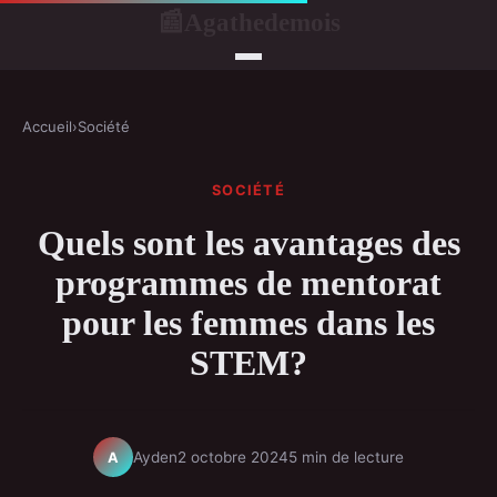
Agathedemois
📰
Accueil
›
Société
SOCIÉTÉ
Quels sont les avantages des
programmes de mentorat
pour les femmes dans les
STEM?
Ayden
2 octobre 2024
5 min de lecture
A